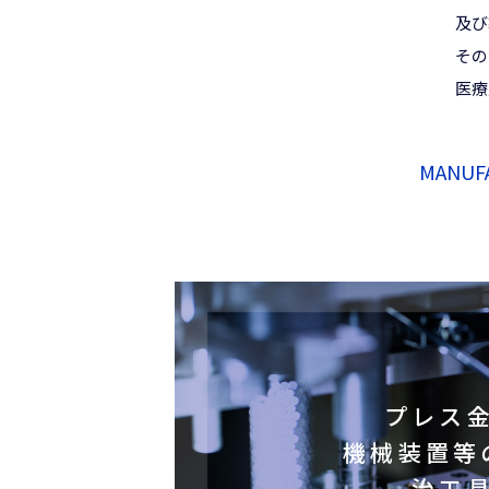
及び
その
医療
MANUFA
プレス
機械装置等
治工