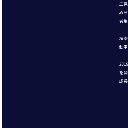
三晃
めら
者集
精密
動車
20
を開
成長